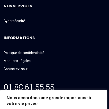
NOS SERVICES
Cybersécurité
INFORMATIONS
Politique de confidentialité
Mentions Légales
Contactez-nous
01 88 61 55 55
Email: contact@tekline.fr
Nous accordons une grande importance à
votre vie privée