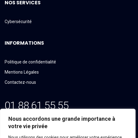
NOS SERVICES
Cybersécurité
INFORMATIONS
Politique de confidentialité
Mentions Légales
Contactez-nous
01 88 61 55 55
Email: contact@tekline.fr
Nous accordons une grande importance à
votre vie privée
100, Avenue du Général Michel Bizot
Nous utilisons des cookies pour améliorer votre expérience