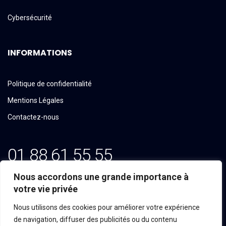
Cybersécurité
INFORMATIONS
Politique de confidentialité
Mentions Légales
Contactez-nous
01 88 61 55 55
Email: contact@tekline.fr
Nous accordons une grande importance à
votre vie privée
100, Avenue du Général Michel Bizot
Nous utilisons des cookies pour améliorer votre expérience
75012 PARIS
de navigation, diffuser des publicités ou du contenu