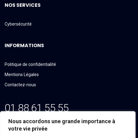
NOS SERVICES
Cybersécurité
INFORMATIONS
Politique de confidentialité
Mentions Légales
Contactez-nous
01 88 61 55 55
Email: contact@tekline.fr
Nous accordons une grande importance à
votre vie privée