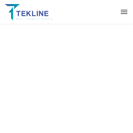
Archives :
Footers
Home
Footers